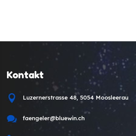
IMMER ETWAS LOS
Kontakt

Luzernerstrasse 48, 5054 Moosleerau

faengeler@bluewin.ch